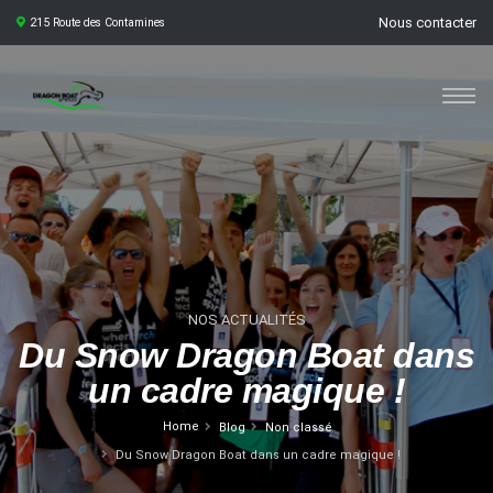
Nous contacter
215 Route des Contamines
NOS ACTUALITÉS
Du Snow Dragon Boat dans
un cadre magique !
Home
Blog
Non classé
Du Snow Dragon Boat dans un cadre magique !