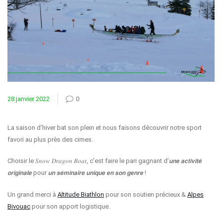
28 janvier 2022
0
La saison d’hiver bat son plein et nous faisons découvrir notre sport
favori au plus près des cimes.
Choisir le 𝑆𝑛𝑜𝑤 𝐷𝑟𝑎𝑔𝑜𝑛 𝐵𝑜𝑎𝑡, c’est faire le pari gagnant d’𝙪𝙣𝙚 𝙖𝙘𝙩𝙞𝙫𝙞𝙩𝙚́
𝙤𝙧𝙞𝙜𝙞𝙣𝙖𝙡𝙚 pour 𝙪𝙣 𝙨𝙚́𝙢𝙞𝙣𝙖𝙞𝙧𝙚 𝙪𝙣𝙞𝙦𝙪𝙚 𝙚𝙣 𝙨𝙤𝙣 𝙜𝙚𝙣𝙧𝙚 !
Un grand merci à
Altitude Biathlon
pour son soutien précieux &
Alpes
Bivouac
pour son apport logistique.