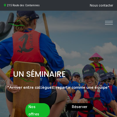
Nous contacter
215 Route des Contamines
INOUBLIABLE
UN SÉMINAIRE
"Arriver entre collègues, repartir comme une équipe"
Nos
Réserver
offres